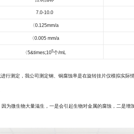
7.0-10.0
〈0.125mm/a
〈0.005 mm/a
5
〈5&times;10
个/mL
情况进行测定，我公司测定钢、铜腐蚀率是在旋转挂片仪模拟实际
。
理。因为微生物大量滋生，一是会引起生物对金属的腐蚀，二是增